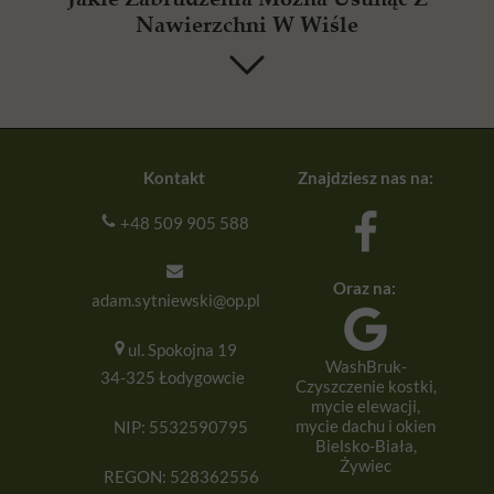
Nawierzchni W Wiśle
Kontakt
Znajdziesz nas na:
+48 509 905 588
Oraz na:
adam.sytniewski@op.pl
ul. Spokojna 19
WashBruk-
34-325 Łodygowcie
Czyszczenie kostki,
mycie elewacji,
mycie dachu i okien
NIP: 5532590795
Bielsko-Biała,
Żywiec
REGON: 528362556