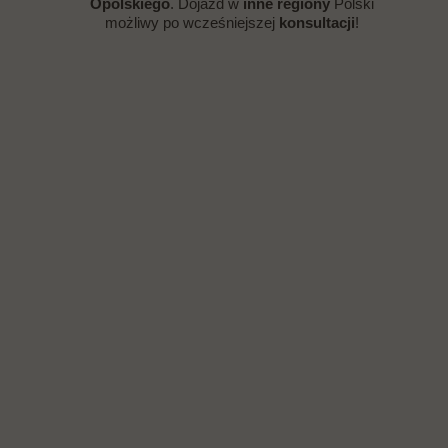
Opolskiego
. Dojazd w
inne regiony
Polski
możliwy po wcześniejszej
konsultacji
!