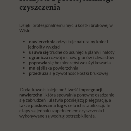
czyszczenia
Dzięki profesjonalnemu myciu kostki brukowej w
Wiśle:
nawierzchnia
odzyskuje naturalny kolor i
jednolity wygląd
usuwa się
trudne do usunięcia plamy i naloty
ogranicza
rozwój mchów, glonów i chwastów
poprawia
się bezpieczeństwo użytkowania
mniej
śliska powierzchnia
przedłuża
się żywotność kostki brukowej
Dodatkowo istnieje możliwość
impregnacji
nawierzchni
, która spowalnia ponowne osadzanie
się zabrudzeń i ułatwia późniejszą pielęgnację, a
także
piaskowania fug
w celu ich stabilizacji. Te
etapy są jednak uzupełnieniem czyszczenia i
wykonywane są według potrzeb klienta.