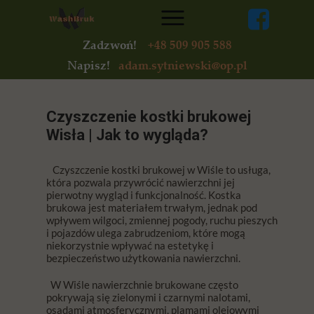
Zadzwoń!
+48 509 905 588
Napisz!
adam.sytniewski@op.pl
Czyszczenie kostki brukowej
Wisła | Jak to wygląda?
Czyszczenie kostki brukowej w Wiśle to usługa,
która pozwala przywrócić nawierzchni jej
pierwotny wygląd i funkcjonalność. Kostka
brukowa jest materiałem trwałym, jednak pod
wpływem wilgoci, zmiennej pogody, ruchu pieszych
i pojazdów ulega zabrudzeniom, które mogą
niekorzystnie wpływać na estetykę i
bezpieczeństwo użytkowania nawierzchni.
W Wiśle nawierzchnie brukowane często
pokrywają się zielonymi i czarnymi nalotami,
osadami atmosferycznymi, plamami olejowymi