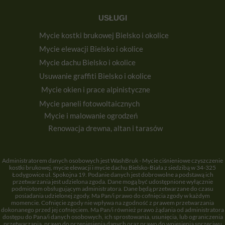
USŁUGI
Mycie kostki brukowej Bielsko i okolice
Mycie elewacji Bielsko i okolice
Mycie dachu Bielsko i okolice
Usuwanie graffiti Bielsko i okolice
Mycie okien i prace alpinistyczne
Mycie paneli fotowoltaicznych
Mycie i malowanie ogrodzeń
Renowacja drewna, altan i tarasów
Administratorem danych osobowych jest WashBruk - Mycie ciśnieniowe czyszczenie
kostki brukowej, mycie elewacji i mycie dachu Bielsko-Biała z siedzibą w 34-325
Łodygowice ul. Spokojna 19. Podanie danych jest dobrowolne a podstawą ich
przetwarzania jest udzielona zgoda. Dane mogą być udostępnione wyłącznie
podmiotom obsługującym administratora. Dane będą przetwarzane do czasu
posiadania udzielonej zgody. Ma Pan/i prawo do cofnięcia zgody w każdym
momencie. Cofnięcie zgody nie wpływa na zgodność z prawem przetwarzania
dokonanego przed jej cofnięciem. Ma Pan/i również prawo żądania od administratora
dostępu do Pana/i danych osobowych, ich sprostowania, usunięcia, lub ograniczenia
przetwarzania, prawo do przeniesienia danych oraz prawo do wniesienia sprzeciwu