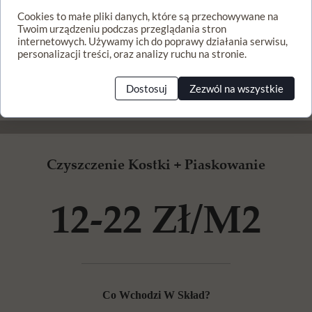
Mycie wysokociśnieniowe bruku i obrzeży
Cookies to małe pliki danych, które są przechowywane na
Twoim urządzeniu podczas przeglądania stron
Użycie gorącej wody w razie potrzeby
internetowych. Używamy ich do poprawy działania serwisu,
personalizacji treści, oraz analizy ruchu na stronie.
Użycie chemii biobójczej oraz alkaicznej do mycia zasadniczego
Dostosuj
Zezwól na wszystkie
Spłukanie i posprzątanie miejsca pracy
Czyszczenie Kostki + Piaskowanie
12-22 Zł/m2
Co Wchodzi W Skład?