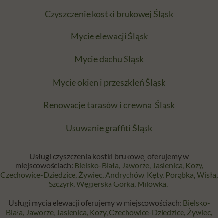
Czyszczenie kostki brukowej Śląsk
Mycie elewacji Śląsk
Mycie dachu Śląsk
Mycie okien i przeszkleń Śląsk
Renowacje tarasów i drewna Śląsk
Usuwanie graffiti Śląsk
Usługi czyszczenia kostki brukowej oferujemy w
miejscowościach:
Bielsko-Biała
,
Jaworze
,
Jasienica
,
Kozy
,
Czechowice-Dziedzice
,
Żywiec
,
Andrychów
,
Kęty
,
Porąbka
,
Wisła
,
Szczyrk
,
Węgierska Górka
,
Milówka
.
Usługi mycia elewacji oferujemy w miejscowościach:
Bielsko-
Biała
,
Jaworze
,
Jasienica
,
Kozy
,
Czechowice-Dziedzice
,
Żywiec
,