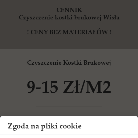
CENNIK
Czyszczenie kostki brukowej Wisła
! CENY BEZ MATERIAŁÓW !
Czyszczenie Kostki Brukowej
9-15 Zł/m2
Co Wchodzi W Skład?
Zgoda na pliki cookie
Dojazd na miejsce zlecenia